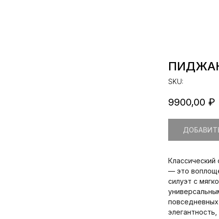
ПИДЖАК
SKU:
9900,00
₽
ДОБАВИТЬ
Классический 
— это воплоще
силуэт с мягк
универсальным
повседневных
элегантность,