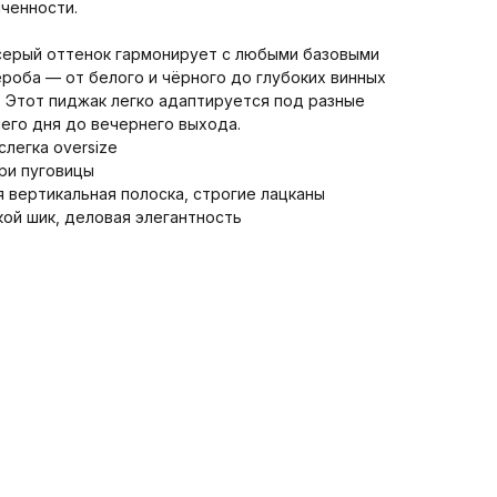
ченности.
серый оттенок гармонирует с любыми базовыми
роба — от белого и чёрного до глубоких винных
. Этот пиджак легко адаптируется под разные
чего дня до вечернего выхода.
слегка oversize
три пуговицы
я вертикальная полоска, строгие лацканы
кой шик, деловая элегантность