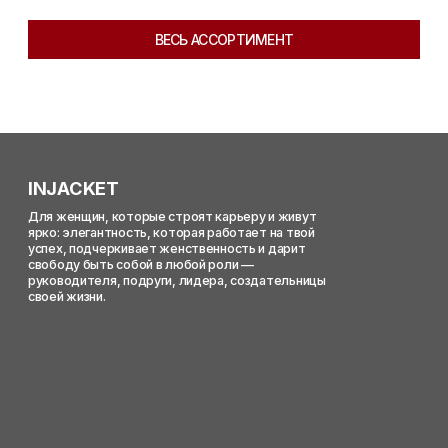
ЭЛЕГАНТНОСТЬ, КОТОРАЯ
РАБОТАЕТ НА ТВОЙ УСПЕХ
Каждая деталь продумана
так, чтобы стать твоим
инструментом уверенности.
КОГДА ДЕЛОВОЙ МИР СОЗВУЧЕН
С ЖЕНСТВЕННОСТЬЮ
IN JACKET объединяет силу
делового стиля и мягкость
женственности.