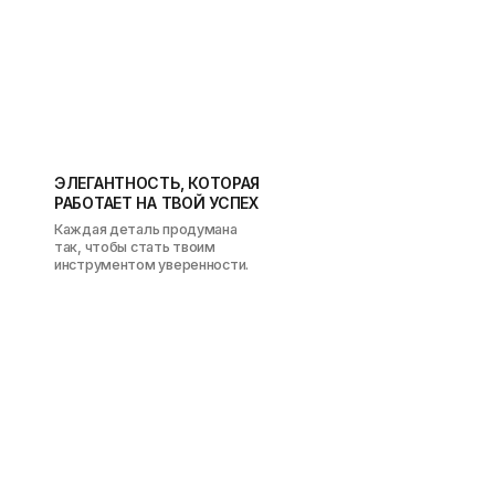
НАВИГАЦИЯ
КАТАЛОГ
О НАШЕМ БРЕНДЕ
ПОКУПАТЕЛЯМ
ДОСТАВКА И ВОЗВРАТ
СЛУЖБА ПОДДЕРЖКИ
КОНТАКТЫ
INJACKET@MAIL.RU
ИП МАЛЬЦЕВА АНАСТАСИЯ ВИТАЛЬЕВНА
ИНН 352511868249
ОГРНИП 321352500011132
+7 (993) 603 53 31
СОЦИАЛЬНЫЕ СЕТИ: