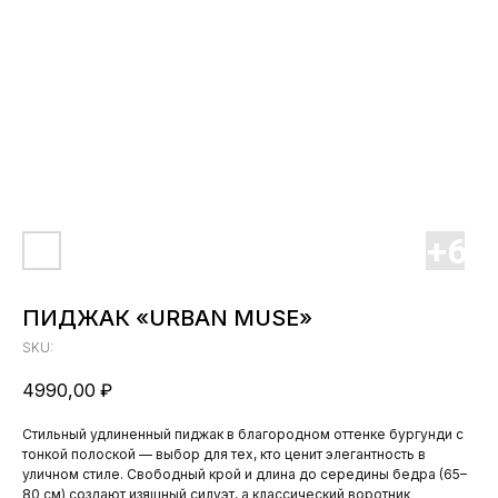
ПИДЖАК «URBAN MUSE»
SKU:
4990,00
₽
Стильный удлиненный пиджак в благородном оттенке бургунди с
тонкой полоской — выбор для тех, кто ценит элегантность в
уличном стиле. Свободный крой и длина до середины бедра (65–
80 см) создают изящный силуэт, а классический воротник