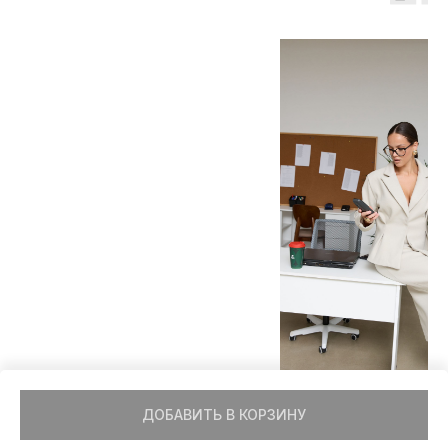
ПИДЖАК «CHARM»
КОСТЮМ «GRACE»
ДОБАВИТЬ В КОРЗИНУ
4 900
₽
7 990
₽
11 900
₽
20 900
₽