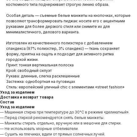
костюмного типа подчеркивает строгую линию образа.
Особая деталь — съемные белые манжеты на кнопочках, которые
позволяют трансформировать пиджак: носите его с акцентными
рукавами для более дерзкого стиля или снимите их для
минималистичного, делового варианта.
Изготовлен из качественного полиэстера с добавлением
спандекса (97% полиэстер, 3% спандекс) — ткань сохраняет
форму, приятна на ощупь и подходит для активного ритма
городской жизни.
Принт: тонкая вертикальная полоска
Крой: свободный силуэт
Рукава: длинные, слегка расклешенные
Застежка: однобортная на пуговицах
Стиль: европейский уличный chic с элементами «street fashion»
Уход за изделием
Доставка и возврат товара
Состав
Уход за изделием
— Машинная стирка при температуре до 30°C в режиме «деликатный».
— Перед стиркой рекомендуется снять белые манжеты.
— Манжеты стирать отдельно, вручную или в мешочке для стирки.
— Не использовать хлорные отбеливатели.
— Сушить на плечиках, вдали от прямых солнечных лучей.