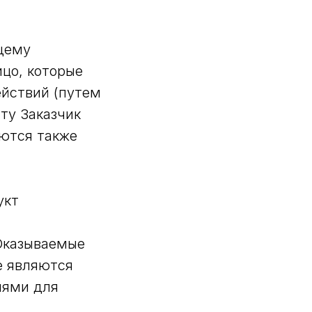
щему
ицо, которые
йствий (путем
ту Заказчик
уются также
укт
Оказываемые
е являются
иями для