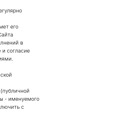
егулярно
мет его
Сайта
олнений в
 и согласие
иями.
йской
 (публичной
ы - именуемого
ключить с