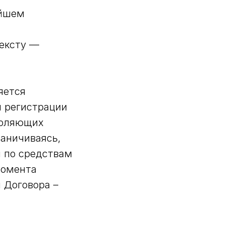
ейшем
тексту —
яется
 регистрации
воляющих
раничиваясь,
й по средствам
момента
 Договора –