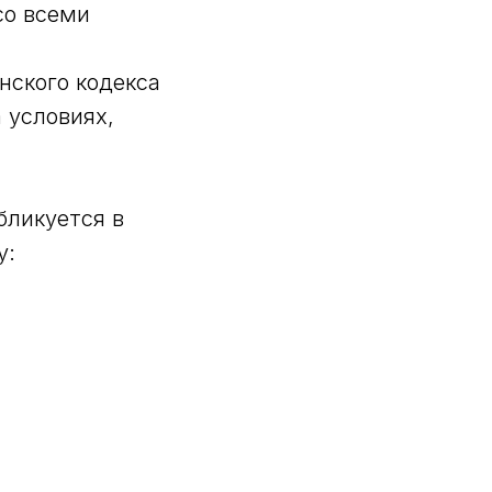
со всеми
нского кодекса
 условиях,
бликуется в
у: