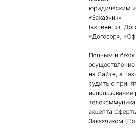
юридическим и
«Заказчик»
(«клиент»), До
«Договор», «Оф
Полным и безо
осуществление
на Сайте, а та
судить о принят
использование 
телекоммуникац
акцепта Оферты
Заказчиком (По