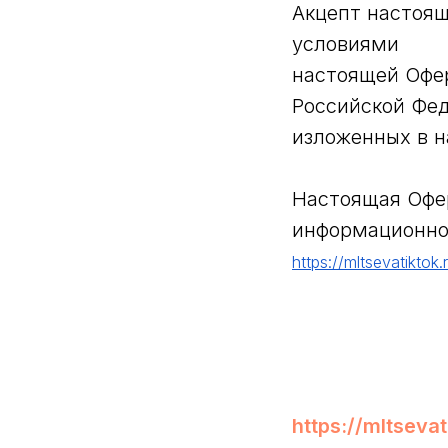
Акцепт настоящ
условиями
настоящей Офер
Российской Фед
изложенных в н
Настоящая Офе
информационно
https://mltsevatiktok.
https://mltsevat