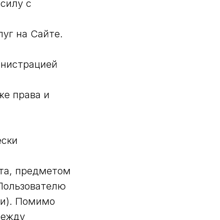
 силу с
уг на Сайте.
инистрацией
же права и
ески
та, предметом
Пользователю
ги). Помимо
между