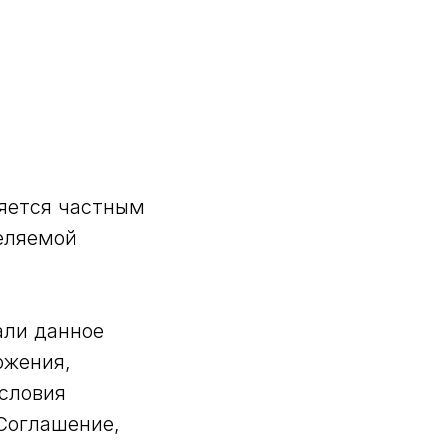
ляется частным
деляемой
али данное
ожения,
словия
(Соглашение,