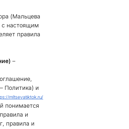
ора (Мальцева
и с настоящим
еляет правила
ние)
–
соглашение,
– Политика) и
tps://mltsevatiktok.ru/
ей понимается
правила и
г, правила и