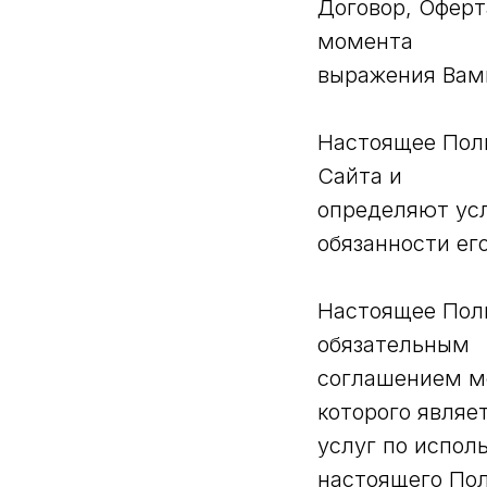
Договор, Оферт
момента
выражения Вами
Настоящее Пол
Сайта и
определяют усл
обязанности ег
Настоящее Пол
обязательным
соглашением м
которого явля
услуг по испол
настоящего Пол