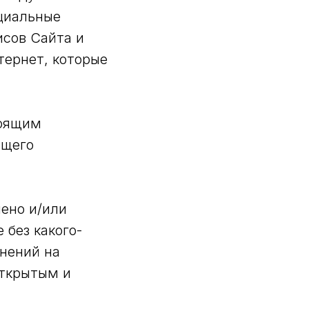
циальные
сов Сайта и
тернет, которые
тоящим
ящего
ено и/или
без какого-
нений на
открытым и