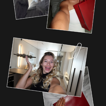
ЧТО ТЕБЯ ЖДЕТ
НА КУРСЕ
УРОК 1
УРОК 2
УРОК 3
УРОК 4
УРОК 5
Реанимация базы. Как достать
деньги из «мертвого» бота за 1
рассылку
Механика «Пробуждения»: как
заставить 70% базы снова
открывать твои сообщения.
Анализ ошибок: почему твои текущие
рассылки летят в корзину.