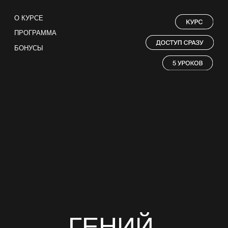
О КУРСЕ
ПРОГРАММА
БОНУСЫ
ГЕНИЙ
ВОРОНОК
Построй систему автоматических продаж
в боте через Reels и и триггеры, которая
работает на тебя 24/7, пока ты живешь свою
лучшую жизнь.