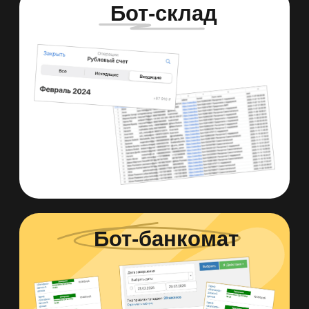
МОИ ВОРОНКИ
ОПЛАЧИВАЮТ
МНЕ ЖИЗНЬ
В ПУТЕШЕСТВИЯХ
И КВАРТИРУ ЗА КЭШ
ВМЕСТО ИПОТЕКИ
НА 10 ЛЕТ!
Это не магия. Это 5 шагов системы,
которую я внедрила.