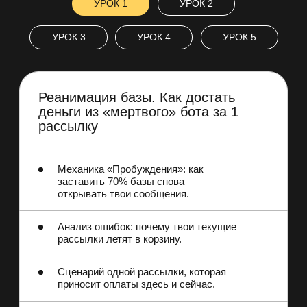
Осталось 4 места
ГЕНИЙ
Для тех, кто хочет больше
30 000 руб.
Приобрести доступ
5 уроков обучения
Таблица по распаковке смыслов
Готовое ТЗ для техспеца
Домашние задания к каждому уроку
Шаблоны воронок от Анастасии
Мальцевой
Личный разбор с Анастасией
Мальцевой